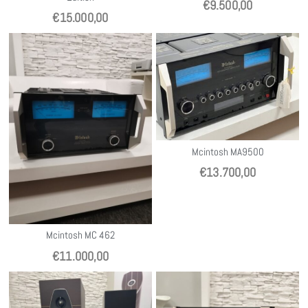
€
9.500,00
€
15.000,00
Mcintosh MA9500
€
13.700,00
Mcintosh MC 462
€
11.000,00