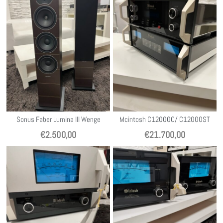
Sonus Faber Lumina III Wenge
Mcintosh C12000C/ C12000ST
€
2.500,00
€
21.700,00