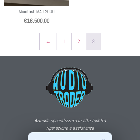
Mcintosh MA 12000
€
16.500,00
←
1
2
3
Azienda specializzata in alta fedeltà
riparazione e assistenza