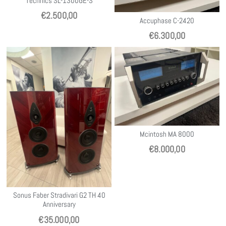
Technics SL-1300GE-S
€
2.500,00
Accuphase C-2420
€
6.300,00
Mcintosh MA 8000
€
8.000,00
Sonus Faber Stradivari G2 TH 40
Anniversary
€
35.000,00