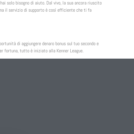
i solo bisogno di aiuto. Dal vivo, la sua ancora riuscito
il servizio di supporto è così efficiente che ti fa
pportunità di aggiungere denaro bonus sul tuo secondo e
er fortuna, tutto è iniziato alla Kenner League.