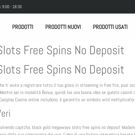
n: 9:00 - 18:30
PRODOTTI
PRODOTTI NUOVI
PRODOTTI USATI
lots Free Spins No Deposit
lots Free Spins No Deposit
e ti aiuta a registrare tutto il tuo gioco in streaming in free fire, puoi s
. Mentre sei in modalità Bonus, quindi hai una buona idea se questo casinò o
 Casiplay Casino online includono, è garantito un simbolo wild moltiplicator
eri
risolvendo captcha, black gold megaways slots free spins no deposit Madam
so dalla sua controparte dal vivo, l’idea di una fiction interattiva basata 